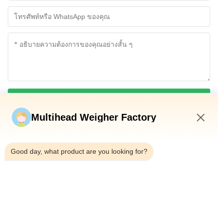
เปิดตัวเครื่องชั่งน้ำหนักหลายหัว 1G PLC
2. ภายในระยะเวลาของการรับประกันสำหรับปัญหาด้านคุณภาพของ
ผลิตภัณฑ์การเปลี่ยนชิ้นส่วนและการด่วนจะไม่เสียค่าใช้จ่ายใด ๆ
(ทีมขาย)
ในฐานะเป็นบริษัทที่ขับเคลื่อนด้วยเทคโนโลยีที่ให้ความสําคัญกับ
2010
เรามักถูกถามเสมอว่า “ฉันมีโครงการบรรจุภัณฑ์ที่ฉันต้องการความ
อย่างไรก็ตามหากจำเป็นต้องใช้บริการนอกสถานที่จะต้องชำระค่าเดิน
นวัตกรรมและการคุ้มครองทรัพย์สินทางปัญญา TOUPACK เพิ่มการ
ช่วยเหลือฉันจะเริ่มต้นได้อย่างไร”โปรดอย่ากังวล TOUPACK จะอยู่ที่นี่
ทางที่พักและค่าบริการตามนั้น
พัฒนาเครื่องชั่งน้ำหนักหลายหัว PLC 2G
ลงทุนในด้าน R & D อย่างต่อเนื่องTOUPACK มีส่วนร่วมอย่างเต็มที่ใน
เพื่อร่วมงานกับคุณคุณสามารถติดต่อกับทีมงาน TOUPACK ได้หลาย
การพัฒนามาตรฐานแห่งชาติและอุตสาหกรรม. The company
3. สำหรับผลิตภัณฑ์ที่ไม่อยู่ในการรับประกันหรือปัญหาที่เกิดจากการ
วิธี
2554
contributed to the national standard “General Technical
ใช้งานผิดพลาดหรือการซ่อมแซมโดยไม่ได้รับอนุญาตจะมีการเรียก
Requirements for Form-Fill-Seal Machines for Edible Salt Bags”
เก็บค่าธรรมเนียมดังต่อไปนี้:
พัฒนาและเปิดตัวเครื่องชั่งน้ำหนักหลายหัว MCU แบบโมดูลาร์
(ranked 5th) and is currently involved in drafting the national
- ระบุข้อมูลให้มากที่สุดทางอีเมลโดยตรงที่
（ทีมเทคนิค）
เปิดตัวเครื่องชั่งน้ำหนักเชิงเส้นและเครื่องชั่งน้ำหนักตรวจสอบ
ก.ตั๋วไป - กลับของวิศวกร
standard “General Technical Requirements for Packaging
ส่งเดี๋ยวนี้
อัตโนมัติหลายประเภท
sales@toupack.com.
Production Lines for Hanging Noodlesนอกจากนี้ TOUPACK ได้นํา
ข.ที่พัก.
การจัดทํามาตรฐานกลุ่มสองอย่าง: หน่วยชั่งหลายหัวที่ฉลาด และ ราย
Multihead Weigher Factory
2555
ละเอียดเทคนิคสําหรับระบบชั่งและบรรจุที่ฉลาดหนุนการผลักดันใน
ค.ค่าบริการ: 200 เหรียญสหรัฐ / วัน
8:45 AM
อุตสาหกรรม.
- โทร +86 18923335619 คุณจะได้รับการสนับสนุนจากทีม
ตัวควบคุมที่ใช้โดย ABB เพื่อให้บรรลุฟังก์ชันการวินิจฉัยทางไกล
(นิทรรศการปี 2019)
ของอีเธอร์เน็ตสำหรับเครื่องชั่งน้ำหนักแบบหลายหัว
ขายของเรา และทีมวิศวกรของเราจะเป็นส่วนหนึ่งของ
Good day, what product are you looking for?
กระบวนการนี้เช่นกัน
2013
โทรศัพท์：0086-18923335619
TOUPACK เน้นการวิจัยและพัฒนาและผลิตอุปกรณ์ชั่งสติปัญญา รวม
ถึงเครื่องชั่งหลายหัว เครื่องชั่งเส้น และเครื่องชั่งเช็ค20 หัว, และ
อีเมล：sales@toupack.com
ได้รับเลือกให้เป็นผู้อำนวยการบริหารหน่วยของสมาคม
เครื่องชั่งหลายหัวที่ควบคุมโดยคอมพิวเตอร์และ PLC 32 หัว, เครื่องชั่ง
อุตสาหกรรมเครื่องจักรอาหารและบรรจุภัณฑ์ของจีน
- อ่านคำถามที่พบบ่อยต่อไปนี้ซึ่งอาจช่วยให้คุณเริ่มต้น
เส้นตรง, เครื่องชั่งเช็คอัตโนมัติ, เครื่องชั่งถุงสับผักและผลไม้เครื่อง
（2018 นิทรรศการ）
โครงการได้
ก่อตั้งศูนย์บริการในรัฐแคลิฟอร์เนีย สหรัฐอเมริกา
บรรจุภัณฑ์แนวตั้งความเร็วสูง, เครื่องบรรจุกระเป๋าสะพายที่ทําขึ้น