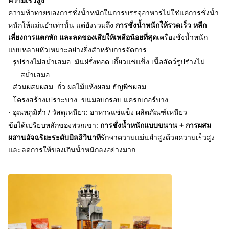
ความเร็วสูง
ความท้าทายของการชั่งน้ำหนักในการบรรจุอาหารไม่ใช่แค่การชั่งน้ำ
หนักให้แม่นยำเท่านั้น แต่ยังรวมถึง
การชั่งน้ำหนักให้รวดเร็ว หลีก
เลี่ยงการแตกหัก และลดของเสียให้เหลือน้อยที่สุด
เครื่องชั่งน้ำหนัก
แบบหลายหัวเหมาะอย่างยิ่งสำหรับการจัดการ:
รูปร่างไม่สม่ำเสมอ: มันฝรั่งทอด เกี๊ยวแช่แข็ง เนื้อสัตว์รูปร่างไม่
·
สม่ำเสมอ
ส่วนผสมผสม: ถั่ว ผลไม้แห้งผสม ธัญพืชผสม
·
โครงสร้างเปราะบาง: ขนมอบกรอบ แครกเกอร์บาง
·
อุณหภูมิต่ำ / วัสดุเหนียว: อาหารแช่แข็ง ผลิตภัณฑ์เหนียว
·
ข้อได้เปรียบหลักของพวกเขา:
การชั่งน้ำหนักแบบขนาน + การผสม
ผสานอัจฉริยะระดับมิลลิวินาที
รักษาความแม่นยำสูงด้วยความเร็วสูง
และลดการให้ของเกินน้ำหนักลงอย่างมาก