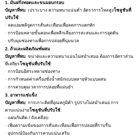
1. มันฝรั่งทอดและขนมอบกรอบ
ปัญหาที่พบ
: เปราะบาง ความหนาแน่นต่ำ อัตราการไหลสูง
โซลูชันที่
ปรับใช้
:
ลดแอมพลิจูดการสั่นสะเทือนเพื่อลดการแตกหัก
·
การป้อนหลายขั้นตอนเพื่อหลีกเลี่ยงการสะสมและการอุดตัน
·
ปรับมุมช่องทางเพื่อการปล่อยที่นุ่มนวล
·
2. ถั่วและผลิตภัณฑ์ผสม
ปัญหาที่พบ
: ขนาดและความหนาแน่นไม่สม่ำเสมอ ต้องการอัตราส่วน
ที่เสถียร
โซลูชันที่ปรับใช้
:
การป้อนอิสระหลายช่องทาง
·
การกำหนดค่าเครื่องชั่งน้ำหนักแบบหลายหัวแบบผสม
·
การควบคุมเวลาการปล่อยที่แม่นยำ
·
3. อาหารแช่แข็ง
ปัญหาที่พบ
: การเกาะติดที่อุณหภูมิต่ำ รูปร่างไม่สม่ำเสมอ การ
ควบแน่นง่าย
โซลูชันที่ปรับใช้
:
แผ่นกันติด / ถังเคลือบ
·
เพิ่มความเข้มของการสั่นสะเทือนเพื่อการปล่อยที่ราบรื่น
·
อุปกรณ์ป้องกันการควบแน่นเสริม
·