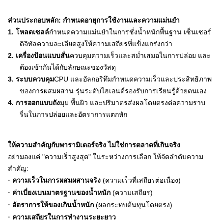
ส่วนประกอบหลัก: กำหนดอายุการใช้งานและความแม่นยำ
1.
โหลดเซลล์
กำหนดความแม่นยำในการชั่งน้ำหนักพื้นฐาน เซ็นเซอร์
ดิจิทัลความละเอียดสูงให้ความเสถียรที่แข็งแกร่งกว่า
2.
เครื่องป้อนแบบสั่น
ควบคุมความเร็วและสม่ำเสมอในการปล่อย และ
ต้องเข้ากันได้กับลักษณะของวัสดุ
3.
ระบบควบคุม
CPU และอัลกอริทึมกำหนดความเร็วและประสิทธิภาพ
ของการผสมผสาน รุ่นระดับไฮเอนด์รองรับการเรียนรู้ด้วยตนเอง
4.
การออกแบบถัง
มุม พื้นผิว และปริมาตรส่งผลโดยตรงต่อความราบ
รื่นในการปล่อยและอัตราการแตกหัก
ให้ความสำคัญกับพารามิเตอร์จริง ไม่ใช่การตลาดที่เกินจริง
อย่ามองแค่ "ความเร็วสูงสุด" ในระหว่างการเลือก ให้จัดลำดับความ
สำคัญ:
ความเร็วในการผสมผสานจริง
(ความเร็วที่เสถียรต่อเนื่อง)
·
ค่าเบี่ยงเบนมาตรฐานของน้ำหนัก
(ความเสถียร)
·
อัตราการให้ของเกินน้ำหนัก
(ผลกระทบต้นทุนโดยตรง)
·
ความเสถียรในการทำงานระยะยาว
·