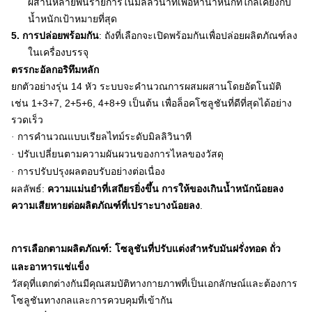
ผสานหลายพันรายการในมิลลิวินาทีเพื่อหาน้ำหนักที่ใกล้เคียงกับ
น้ำหนักเป้าหมายที่สุด
5.
การปล่อยพร้อมกัน
: ถังที่เลือกจะเปิดพร้อมกันเพื่อปล่อยผลิตภัณฑ์ลง
ในเครื่องบรรจุ
ตรรกะอัลกอริทึมหลัก
ยกตัวอย่างรุ่น 14 หัว ระบบจะคำนวณการผสมผสานโดยอัตโนมัติ
เช่น 1+3+7, 2+5+6, 4+8+9 เป็นต้น เพื่อล็อคโซลูชันที่ดีที่สุดได้อย่าง
รวดเร็ว
การคำนวณแบบเรียลไทม์ระดับมิลลิวินาที
·
ปรับเปลี่ยนตามความผันผวนของการไหลของวัสดุ
·
การปรับปรุงผลตอบรับอย่างต่อเนื่อง
·
ผลลัพธ์:
ความแม่นยำที่เสถียรยิ่งขึ้น การให้ของเกินน้ำหนักน้อยลง
ความเสียหายต่อผลิตภัณฑ์ที่เปราะบางน้อยลง
.
การเลือกตามผลิตภัณฑ์: โซลูชันที่ปรับแต่งสำหรับมันฝรั่งทอด ถั่ว
และอาหารแช่แข็ง
วัสดุที่แตกต่างกันมีคุณสมบัติทางกายภาพที่เป็นเอกลักษณ์และต้องการ
โซลูชันทางกลและการควบคุมที่เข้ากัน