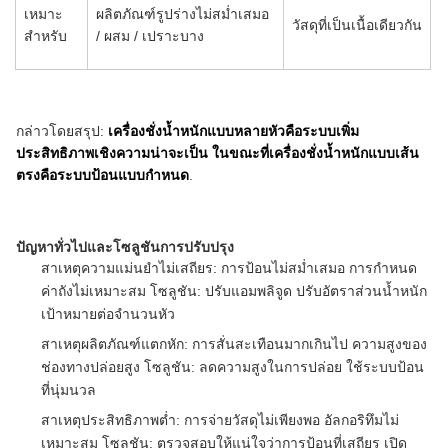
เหมาะ
ผลิตภัณฑ์รูปร่างไม่สม่ำเสมอ
วัสดุที่เป็นเนื้อเดียวกัน
สำหรับ
/ ผสม / เปราะบาง
กล่าวโดยสรุป:
เครื่องชั่งน้ำหนักแบบหลายหัวคือระบบเพิ่ม
ประสิทธิภาพเชิงความน่าจะเป็น ในขณะที่เครื่องชั่งน้ำหนักแบบเส้น
ตรงคือระบบป้อนแบบกำหนด
.
ปัญหาทั่วไปและโซลูชันการปรับปรุง
สาเหตุความแม่นยำไม่เสถียร: การป้อนไม่สม่ำเสมอ การกำหนด
ค่าถังไม่เหมาะสม โซลูชัน: ปรับแอมพลิจูด ปรับอัตราส่วนน้ำหนัก
เป้าหมายต่อจำนวนหัว
สาเหตุผลิตภัณฑ์แตกหัก: การสั่นสะเทือนมากเกินไป ความสูงของ
ช่องทางปล่อยสูง โซลูชัน: ลดความสูงในการปล่อย ใช้ระบบป้อน
ที่นุ่มนวล
สาเหตุประสิทธิภาพต่ำ: การจ่ายวัสดุไม่เพียงพอ อัลกอริทึมไม่
เหมาะสม โซลูชัน: ตรวจสอบให้แน่ใจว่าการป้อนที่เสถียร เปิด