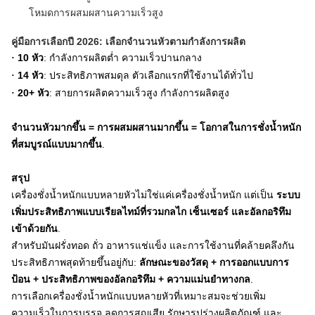
โหมดการผสมผสานความเร็วสูง
คู่มือการเลือกปี 2026: เลือกจำนวนหัวตามกำลังการผลิต
10 หัว
: กำลังการผลิตต่ำ ความเร็วปานกลาง
·
14 หัว
: ประสิทธิภาพสมดุล ตัวเลือกแรกที่ใช้งานได้ทั่วไป
·
20+ หัว
: สายการผลิตความเร็วสูง กำลังการผลิตสูง
·
จำนวนหัวมากขึ้น = การผสมผสานมากขึ้น = โอกาสในการชั่งน้ำหนัก
ที่สมบูรณ์แบบมากขึ้น
.
สรุป
เครื่องชั่งน้ำหนักแบบหลายหัวไม่ใช่แค่เครื่องชั่งน้ำหนัก แต่เป็น
ระบบ
เพิ่มประสิทธิภาพแบบเรียลไทม์ที่รวมกลไก เซ็นเซอร์ และอัลกอริทึม
เข้าด้วยกัน
.
สำหรับมันฝรั่งทอด ถั่ว อาหารแช่แข็ง และการใช้งานที่คล้ายคลึงกัน
ประสิทธิภาพสุดท้ายขึ้นอยู่กับ:
ลักษณะของวัสดุ + การออกแบบการ
ป้อน + ประสิทธิภาพของอัลกอริทึม + ความแม่นยำทางกล
.
การเลือกเครื่องชั่งน้ำหนักแบบหลายหัวที่เหมาะสมจะช่วยเพิ่ม
ความเร็วในการบรรจุ ลดการสูญเสีย รักษารูปร่างผลิตภัณฑ์ และ