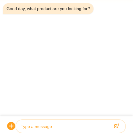
Good day, what product are you looking for?
โทรศัพท์：0086-18923335619
อีเมล：sales@toupack.com
เกี่ยวกับเรา
โปรไฟล์บริษัท
ทัวร์โรงงาน
การควบคุมคุณภาพ
แผนผังเว็บไซต์
นโยบายความเป็นส่วนตัว
จีน คุณภาพดี เครื่องชั่งหลายหัว ผู้จัดจําหน่าย.ลิขสิทธิ์
2020-2026 GUANGDONG TOUPACK INTELLIGENT EQUIPMENT CO., LTD .
สงวนลิขสิทธิ์.