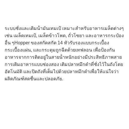
ระบบชั่งและเติมน้ํามันเทมเป้ เหมาะสําหรับอาหารเมล็ดต่างๆ
เช่น เมล็ดเทมเป้, เมล็ดข้าวโพด, ถั่วโซยา และอาหารกระป๋อง
อื่น ๆHopper ของสกัดสกัด 14 หัวรับรองแบบกระเบื้อง
กระเบื้องแผ่น, และกระดุมถูกฉีดด้วยเทฟลอน เพื่อป้องกัน
อาหารจากการติดอยู่ในสายน้ําหนักอย่างมีประสิทธิภาพสาย
การเติมอาหารแบบช่องสอง เติมปลาหมึกดําที่ชั่งไว้ในถังโดย
อัตโนมัติ และปิดถังที่เต็มไปด้วยปลาหมึกดําเพื่อให้แน่ใจว่า
ผลิตภัณฑ์สดชื่นและปลอดภัย.