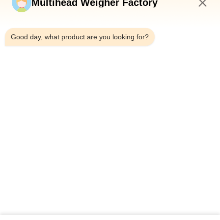
Multihead Weigher Factory
7:15 AM
Good day, what product are you looking for?
โทรศัพท์：0086-18923335619
อีเมล：sales@toupack.com
เกี่ยวกับเรา
โปรไฟล์บริษัท
ทัวร์โรงงาน
การควบคุมคุณภาพ
แผนผังเว็บไซต์
นโยบายความเป็นส่วนตัว
จีน คุณภาพดี เครื่องชั่งหลายหัว ผู้จัดจําหน่าย.ลิขสิทธิ์