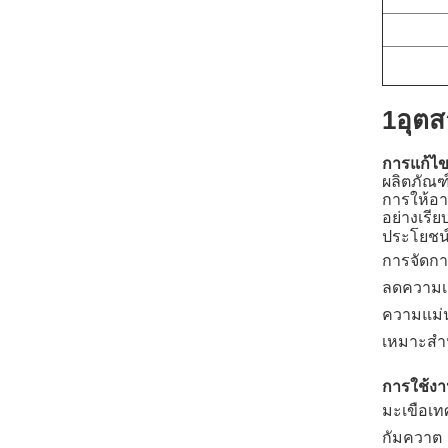
1อุต
การแก้ไขท
ผลิตภัณฑ
การให้อาห
อย่างเรีย
ประโยชน์
การจัดกา
ลดความเ
ความแม่นย
เหมาะสําห
การใช้งา
มะเขือเท
กัมควาต