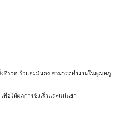
ชั่งที่รวดเร็วและมั่นคง สามารถทํางานในอุณหภู
พื่อให้ผลการชั่งเร็วและแม่นยํา