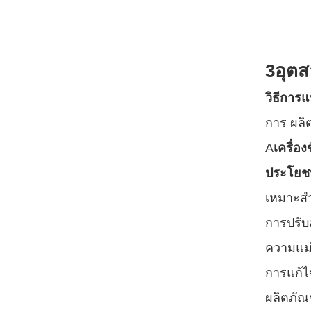
3อุตส
วิธีการแน
การ ผลิต
A
เครื่องช
ประโยชน
เหมาะส
การปรับ
ความแม่
การแก้ไข
ผลิตภัณ