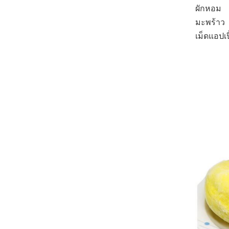
ผักหอม
มะพร้าว
เม็ดแอปเ