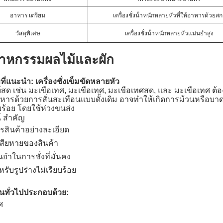
อาหาร เตรียม
เครื่องชั่งน้ําหนักหลายหัวที่ให้อาหารด้วยสกร
วัสดุพิเศษ
เครื่องชั่งน้ําหนักหลายหัวแม่นยําสูง
สาหกรรมผลไม้และผัก
ี่แนะนํา: เครื่องชั่งเข็มขัดหลายหัว
์สด เช่น มะเขือเทศ, มะเขือเทศ, มะเขือเทศสด, และ มะเขือเทศ 
ารด้วยการสั่นสะเทือนแบบดั้งเดิม อาจทําให้เกิดการม้วนหรือบาดเจ
บร้อย โดยใช้ห่วงขนส่ง
 สําคัญ
รสินค้าอย่างละเอียด
สียหายของสินค้า
ําในการชั่งที่มั่นคง
รับรูปร่างไม่เรียบร้อย
นทั่วไปประกอบด้วย:
ศ