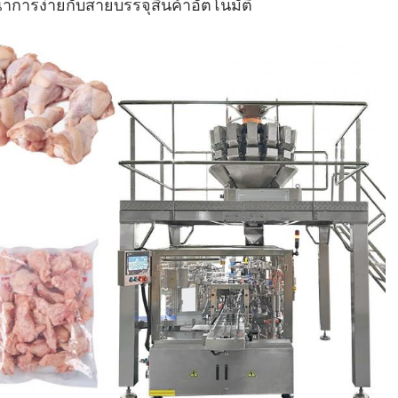
าการง่ายกับสายบรรจุสินค้าอัตโนมัติ