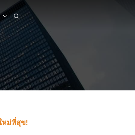
i
หม่ที่สุข!