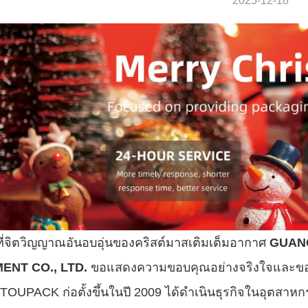
2025-12-18
่จิตวิญญาณอันอบอุ่นของคริสต์มาสเติมเต็มอากาศ
GUAN
ENT CO., LTD.
ขอแสดงความขอบคุณอย่างจริงใจและขอส่
TOUPACK ก่อตั้งขึ้นในปี 2009 ได้ดำเนินธุรกิจในอุตสา