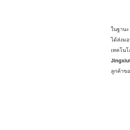
ในฐาน
ได้ส่งม
เทคโนโล
Jingxi
ลูกค้าข