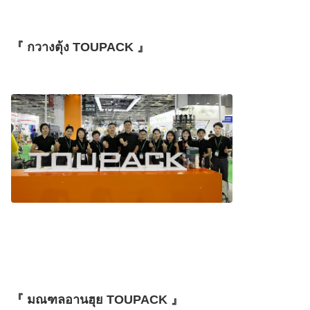
『 กวางตุ้ง TOUPACK 』
『 มณฑลอานฮุย TOUPACK 』