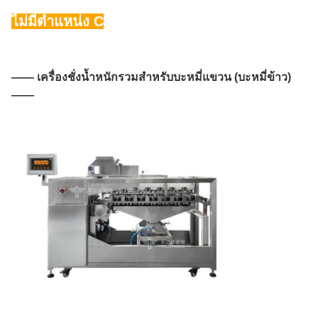
ไม่มีตำแหน่ง C
—— เครื่องชั่งน้ำหนักรวมสำหรับบะหมี่แขวน (บะหมี่ข้าว)
——