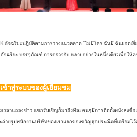
อัจฉริยะปฏิบัติตามการวางแนวตลาด "ไม่มีใคร ฉันมี ฉันยอดเยี่ยม
อัจฉริยะ บรรจุภัณฑ์ การตรวจจับ หลายอย่างในหนึ่งเดียวเพื่อใ
เข้าสู่ระบบของผู้เยี่ยมชม
ถึงเวลาแถลงข่าว แขกรับเชิญก็มาถึงทีละคนๆมีการติดตั้งผนังลงชื่
ละถ่ายรูปพนักงานบริษัทของเราแจกของขวัญสุดประณีตที่เตรียมไว