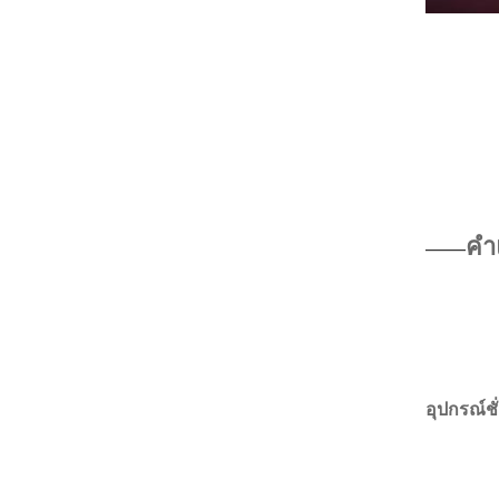
คำ
——
อุปกรณ์ช