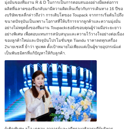
มุ่งมั่นของทีมงาน R & D ในการเป็นการตอบสนองอย่างมีผลต่อการ
ผลิตที่ฉลาดของจีนกลับมามีความคิดเห็นเกี่ยวกับการเดินทาง 16 ปีขอ
งบริษัทเชลลี่กล่าวถึงว่า การเติบโตของ Toupack จากการเริ่มต้นไปถึง
ขนาดปัจจุบันเป็นเพราะโอกาสที่ให้บริการจากลูกค้าและความมุ่งมั่น
อย่างไม่หยุดยั้งของทีมงาน Toupackเธอยังขอบคุณผู้ร่วมมือระยะยาว
อย่างพิเศษ เพื่อตอบแทนการสนับสนุนและความไว้วางใจอย่างต่อเนื่อง
ของลูกค้าใหม่และปัจจุบันโปรโมชั่นชุด Tiandu ราคาลดทุกเครื่อง
2นายเชลลี่ ย้ําว่า ทูแพค ตั้งเป้าหมายไม่เพียงแค่เป็นผู้ขายอุปกรณ์แต่
เป็นพันธมิตรที่แก้ปัญหาให้กับลูกค้า.
ผู้เชิญพิเศษ ลูโอ เดฮาน อาจารย์และอดีตรองอธิการบดีผู้บริหาร