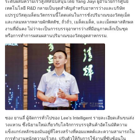
ระดับผสมความเร็วสูงที่สนับสนุนโดย Yang Jiayi ผู้อํานวยการศูนย์
เทคโนโลยี R&D กลายเป็นจุดสําคัญสําหรับอาหารว่างและบริษัท
แปรรูปวัสดุเมล็ดนวัตกรรมนี้โดดเด่นในการชั่งปริมาณของวัสดุเม็ด
และกลมหลากหลายผักพิสตัช, ถั่วถั่ว, เมล็ดเมล็ด, และเม็ดพลาสติกผล
งานที่มั่นคง ไม่ว่าจะเป็นการบรรจุอาหารว่างที่มีอนุภาคเล็กเป็นชุด
หรือการทําการผสมผสานปริมาณของวัสดุอุตสาหกรรม.
ซอง ยานลี่ ผู้จัดการทั่วไปของ Lee's Intelligent รายละเอียดเส้นขนส่ง
วงแหวน ซึ่งนิยามใหม่เกี่ยวกับโลจิกการบรรจุสินค้าอัตโนมัติความ
แข็งแกร่งหลักของมันอยู่ที่โครงสร้างที่คอมแพคต์และความสามารถใน
การทํางานหนักความเร็วสูง, ปรับตัวให้กับการใช้งานที่ซับซ้อนใน