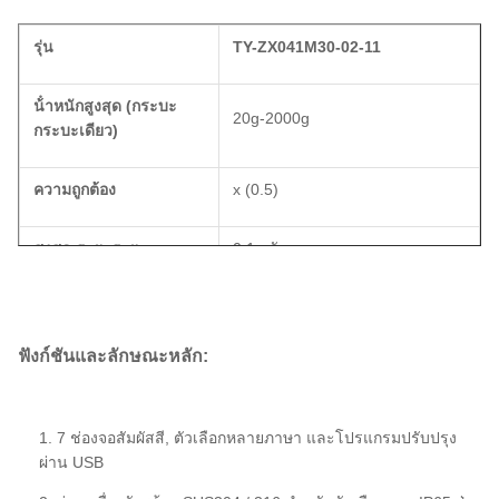
รุ่น
TY-
ZX041M30-02-11
น้ําหนักสูงสุด (กระบะ
20g-2000g
กระบะเดียว)
ความถูกต้อง
x (0.5)
สูงสุด ระยะระยะ
0.1 กรัม
สูงสุด
หนอน
40 บีพีเอ็ม
ฟังก์ชันและลักษณะหลัก
:
โฮปเปอร์
ปริมาณ
3.0L
การควบคุม
S
ยีสเทม
MCU
1. 7 ช่องจอสัมผัสสี, ตัวเลือกหลายภาษา และโปรแกรมปรับปรุง
ผ่าน USB
HMI
7 ช่อง / 10 ช่องจอสัมผัสสี