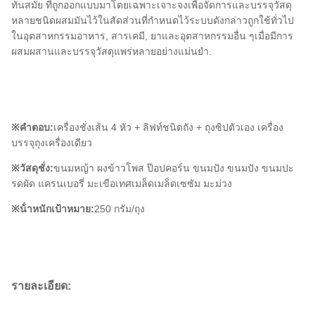
ทันสมัย ที่ถูกออกแบบมาโดยเฉพาะเจาะจงเพื่อจัดการและบรรจุวัสดุ
หลายชนิดผสมมันไว้ในสัดส่วนที่กําหนดไว้ระบบดังกล่าวถูกใช้ทั่วไป
ในอุตสาหกรรมอาหาร, สารเคมี, ยาและอุตสาหกรรมอื่น ๆเมื่อมีการ
ผสมผสานและบรรจุวัสดุแพร่หลายอย่างแม่นยํา.
※คําตอบ:
เครื่องชั่งเส้น 4 หัว + ลิฟท์ชนิดถัง + ถุงซิปตัวเอง เครื่อง
บรรจุถุงเครื่องเดียว
※วัสดุชั่ง:
ขนมหญ้า ผงข้าวโพส ป๊อปคอร์น ขนมปัง ขนมปัง ขนมปะ
รดผัด แครนเบอรี่ มะเขือเทศเมล็ดเมล็ดเซซัม มะม่วง
※น้ําหนักเป้าหมาย:
250 กรัม/ถุง
รายละเอียด: