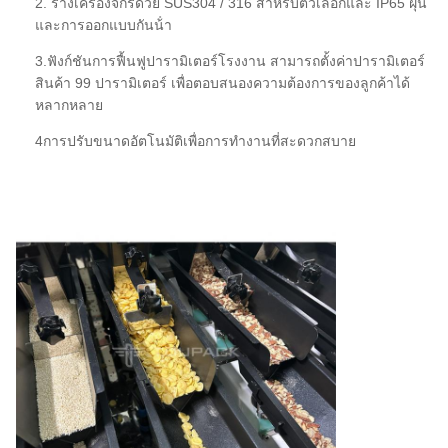
2. ร่างเครื่องจักรด้วย SUS304 / 316 สําหรับตัวเลือกและ IP65 ฝุ่น
และการออกแบบกันน้ํา
AC220V / 110V ± 10%
พลังงาน
3.ฟังก์ชันการฟื้นฟูปารามิเตอร์โรงงาน สามารถตั้งค่าปารามิเตอร์
50HZ/60HZ, 1.0KW
สินค้า 99 ปารามิเตอร์ เพื่อตอบสนองความต้องการของลูกค้าได้
หลากหลาย
1510mm ((L) * 1020mm ((W) *
ขนาดของบรรจุ
950mm ((H)
4การปรับขนาดอัตโนมัติเพื่อการทํางานที่สะดวกสบาย
น้ําหนักสะสม
163 กิโลกรัม
น้ําหนักของบรรจุ
230 กิโลกรัม