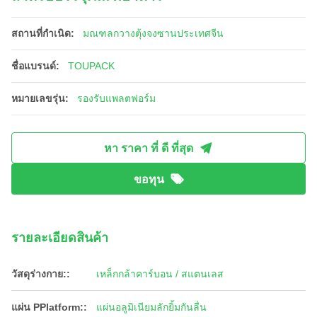
สถานที่กำเนิด:
มณฑลกวางตุ้งจงซานประเทศจีน
ชื่อแบรนด์:
TOUPACK
หมายเลขรุ่น:
รองรับแพลตฟอร์ม
หา ราคา ที่ ดี ที่สุด
ขอทุน
รายละเอียดสินค้า
วัสดุร่างกาย::
เหล็กกล้าคาร์บอน / สแตนเลส
แผ่น PPlatform::
แผ่นอลูมิเนียมลักยิ้มกันลื่น