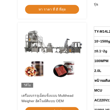
หัว
รุ่น
หา ราคา ที่ ดี ที่สุด
TY-M14L2
10~1500
±0.1~2g
100WPM
2.0L
หน้าจอสัม
วิดีโอ
MCU
เครื่องบรรจุเม็ดแข็งแบบ Multihead
AC220V±
Weigher อัตโนมัติแบบ OEM