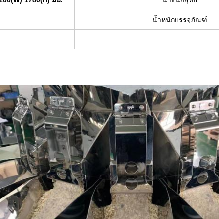
100(W)*1780(H) มม.
น้ำหนักสุทธิ
น้ำหนักบรรจุภัณฑ์