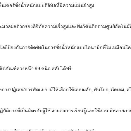
็นเซอร์ชั่งน้ำหนักแบบดิจิทัลที่มีความแม่นยำสูง
ะมวลผลตัวกรองดิจิทัลความเร็วสูงและฟังก์ชันติดตามศูนย์อัตโนมัต
โลยีป้องกันการติดขัดในการชั่งน้ำหนักแบบไดนามิกที่ไม่เหมือนใ
าผลิตภัณฑ์ล่วงหน้า 99 ชนิด สลับได้ฟรี
ทการปฏิเสธ/การคัดแยก: มีให้เลือกใช้แบบผลัก, คันโยก, เจ็ทลม, ส
ิบัติการที่เป็นมิตรกับผู้ใช้ ง่ายต่อการเรียนรู้และใช้งาน มีหลายภ