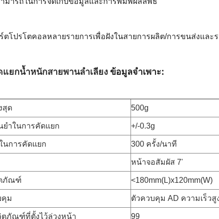
ามารถในการจัดเก็บข้อมูลและการพิมพ์ผลลัพธ์
พอร์ตโปรโตคอลหลายรายการเพื่อฝังในสายการผลิต/การขนส่งและ
คัดแยกน้ำหนักสายพานลำเลียง
ข้อมูลจำเพาะ:
งสุด
500g
นยำในการคัดแยก
+/-0.3g
วในการคัดแยก
300 ครั้ง/นาที
หน้าจอสัมผัส 7'
ตภัณฑ์
<180mm(L)x120mm(W)
คุม
ตัวควบคุม AD ความเร็วสู
ภัณฑ์ที่ตั้งไว้ล่วงหน้า
99