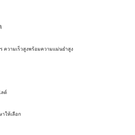
ิ
คร ความเร็วสูงพร้อมความแม่นยำสูง
ไลด์
าษาให้เลือก