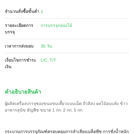
จำนวนสั่งซื้อขั้นต่ำ
1
รายละเอียดการ
การบรรจุกล่องไม้
บรรจุ
เวลาการส่งมอบ
30 วัน
เงื่อนไขการชำระ
L/C, T/T
เงิน
คําอธิบายสินค้า
ผู้ผลิตเครื่องบรรจุซองขนมขบเคี้ยวแบบเม็ด ถั่วลิสง ผลไม้อบแห้ง ข้าว
อาหารสุนัข ธัญพืช ขนาด 1 กก. 2 กก. 5 กก.
กระบวนการบรรจุภัณฑ์ครอบคลุมการลำเลียงเมล็ดพืช การชั่งน้ำหนัก