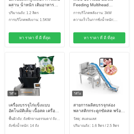
ผสาน น้ําหนัก เติมอาหารติด
Feeding Multihead
เนื้อ เนื้อทองดํา น้ําหนักหลาย
Weigher สําหรับอาหารที่ทํา
ปริมาณถัง: 1.2 ลิตร
การบริโภคพลังงาน: 3kW
หัว
แล้ว เนื้อวัว เคอรี่ เนื้อสด
การบริโภคพลังงาน: 1.5KW
ความเร็วในการชั่งน้ำหนัก:
80WPM
หา ราคา ที่ ดี ที่สุด
หา ราคา ที่ ดี ที่สุด
วิดีโอ
วิดีโอ
เครื่องบรรจุไก่แข็งแบบ
สายการผลิตบรรจุกล่อง
อัตโนมัติเต็ม เนื้อสด เครื่อง
พลาสติกกระดูกขัดสด พร้อม
บรรจุไก่ทั้งชิ้น เครื่องบรรจุ
จอสัมผัสสี 10'
พื้นผิวถัง: ถังพักจานธรรมดา/ ถัง
วัสดุ: สแตนเลส
อัลลูมิเนียม เครื่องปิด
พักจานลักยิ้ม
ถังชั่งน้ำหนัก: 14 ถัง
ปริมาณถัง:: 1.6 ลิตร / 2.5 ลิตร