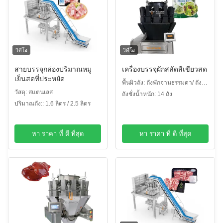
วิดีโอ
วิดีโอ
สายบรรจุกล่องปริมาณหมู
เครื่องบรรจุผักสลัดสีเขียวสด
เย็นสดที่ประหยัด
พื้นผิวถัง: ถังพักจานธรรมดา/ ถัง
วัสดุ: สแตนเลส
พักจานลักยิ้ม
ถังชั่งน้ำหนัก: 14 ถัง
ปริมาณถัง:: 1.6 ลิตร / 2.5 ลิตร
หา ราคา ที่ ดี ที่สุด
หา ราคา ที่ ดี ที่สุด