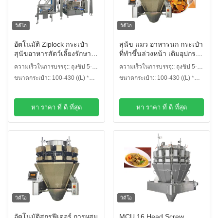
วิดีโอ
วิดีโอ
อัตโนมัติ Ziplock กระเป๋า
สุนัข แมว อาหารนก กระเป๋า
สุนัขอาหารสัตว์เลี้ยงรักษา
ที่ทําขึ้นล่วงหน้า เติมอุปกรณ์
Linear Weigher Packaging
ประปา เครื่องบรรจุอาหาร
ความเร็วในการบรรจุ:: ถุงซิป 5-30
ความเร็วในการบรรจุ:: ถุงซิป 5-30
Doypack เครื่องบรรจุ
สัตว์เลี้ยง
bpm
bpm
ขนาดกระเป๋า:: 100-430 ((L) *
ขนาดกระเป๋า:: 100-430 ((L) *
80-300 ((W) mm
80-300 ((W) mm
หา ราคา ที่ ดี ที่สุด
หา ราคา ที่ ดี ที่สุด
วิดีโอ
วิดีโอ
อัตโนมัติสกรูฟีเดอร์ การผสม
MCU 16 Head Screw